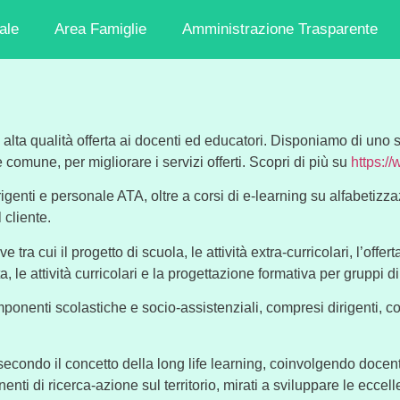
ale
Area Famiglie
Amministrazione Trasparente
i alta qualità offerta ai docenti ed educatori. Disponiamo di uno
comune, per migliorare i servizi offerti. Scopri di più su
https:
rigenti e personale ATA, oltre a corsi di e-learning su alfabetiz
cliente.
 tra cui il progetto di scuola, le attività extra-curricolari, l’offe
, le attività curricolari e la progettazione formativa per gruppi 
componenti scolastiche e socio-assistenziali, compresi dirigenti, co
ondo il concetto della long life learning, coinvolgendo docenti,
ti di ricerca-azione sul territorio, mirati a sviluppare le eccelle