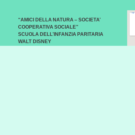
“AMICI DELLA NATURA – SOCIETA’
COOPERATIVA SOCIALE”
SCUOLA DELL’INFANZIA PARITARIA
WALT DISNEY
Codice meccanografico:
TA1A03500T
C. F.
02810270732
/ P. IVA
02810270732
powered by CENTRO SERVIZI SCUOLE IN
RETE – 0883 56 68 68
Home
Amministrazione Trasparente
Privacy Policy
Cookie Policy